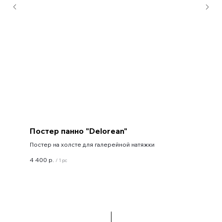
Постер панно "Delorean"
Постер на холсте для галерейной натяжки
4 400
р.
/
1 pc