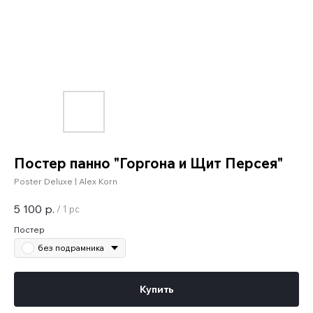
Постер панно "Горгона и Щит Персея"
Poster Deluxe | Alex Korn
5 100
р.
/
1 pc
Постер
без подрамника
Купить