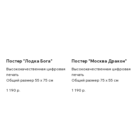
Постер "Лодка Бога"
Постер "Москва Дракон"
Высококачественная цифровая
Высококачественная цифровая
печать
печать
Общий размер 55 x 75 см
Общий размер 75 x 55 см
1 190
р.
1 190
р.