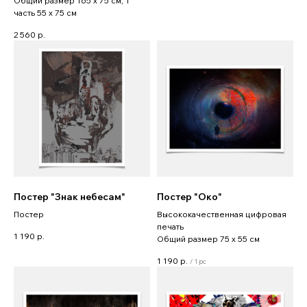
Общий размер 165 x 75 см, 1
часть 55 x 75 см
2 560
р.
Постер "Знак небесам"
Постер "Око"
Постер
Высококачественная цифровая
печать
1 190
р.
Общий размер 75 x 55 см
1 190
р.
/
1 pc