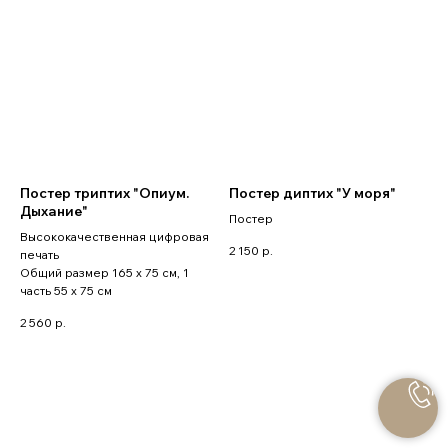
Постер триптих "Опиум.
Постер диптих "У моря"
Дыхание"
Постер
Высококачественная цифровая
2 150
р.
печать
Общий размер 165 x 75 см, 1
часть 55 x 75 см
2 560
р.