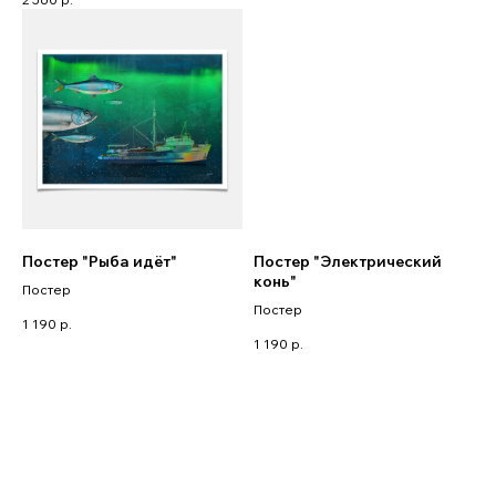
Постер "Рыба идёт"
Постер "Электрический
конь"
Постер
Постер
1 190
р.
1 190
р.