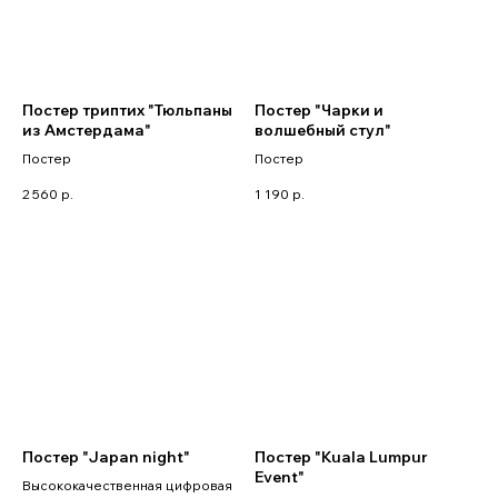
Постер триптих "Тюльпаны
Постер "Чарки и
из Амстердама"
волшебный стул"
Постер
Постер
2 560
р.
1 190
р.
Постер "Japan night"
Постер "Kuala Lumpur
Event"
Высококачественная цифровая