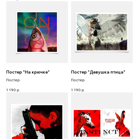
Постер "На крючке"
Постер "Девушка птица"
Постер
Постер
1 190
р.
1 190
р.