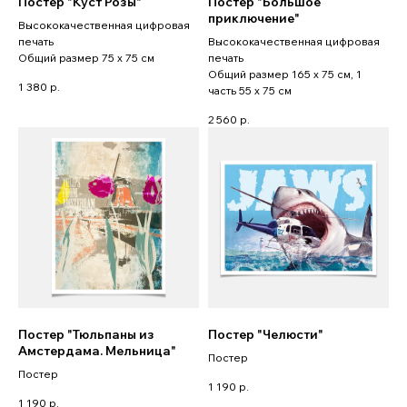
Постер "Куст Розы"
Постер "Большое
приключение"
Высококачественная цифровая
печать
Высококачественная цифровая
Общий размер 75 x 75 см
печать
Общий размер 165 x 75 см, 1
1 380
р.
часть 55 x 75 см
2 560
р.
Постер "Тюльпаны из
Постер "Челюсти"
Амстердама. Мельница"
Постер
Постер
1 190
р.
1 190
р.