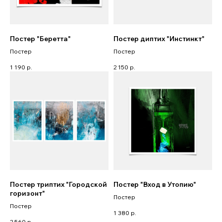
Постер "Беретта"
Постер диптих "Инстинкт"
Постер
Постер
1 190
р.
2 150
р.
Постер триптих "Городской
Постер "Вход в Утопию"
горизонт"
Постер
Постер
1 380
р.
2 560
р.