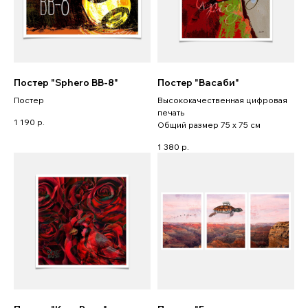
Постер "Sphero BB-8"
Постер "Васаби"
Постер
Высококачественная цифровая
печать
1 190
р.
Общий размер 75 x 75 см
1 380
р.