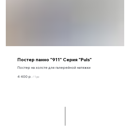
Постер панно "911" Серия "Puls"
Постер на холсте для галерейной натяжки
4 400
р.
/
1 pc