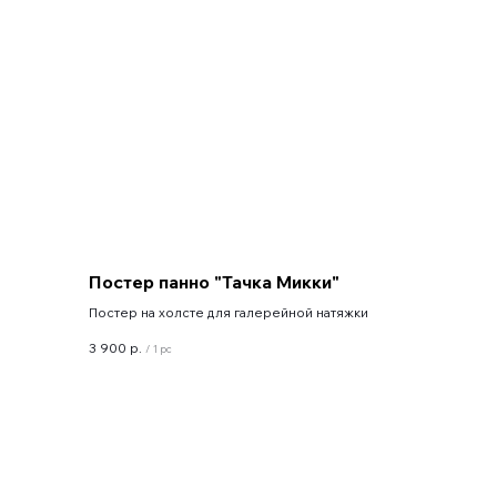
Постер панно "Тачка Микки"
Постер на холсте для галерейной натяжки
3 900
р.
/
1 pc