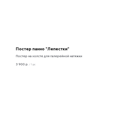
Постер панно "Лепестки"
Постер на холсте для галерейной натяжки
3 900
р.
/
1 pc