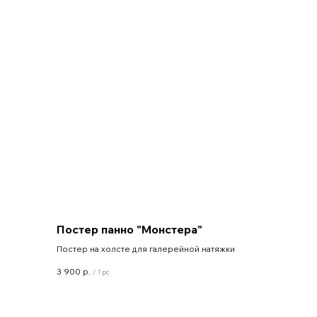
Постер панно "Монстера"
Постер на холсте для галерейной натяжки
3 900
р.
/
1 pc