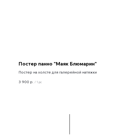
Постер панно "Маяк Блюмарин"
Постер на холсте для галерейной натяжки
3 900
р.
/
1 pc