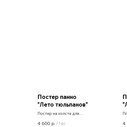
Постер панно
П
"Лето тюльпанов"
"
Постер на холсте для
По
галерейной натяжки
га
4 600
р.
4
/
1 pc