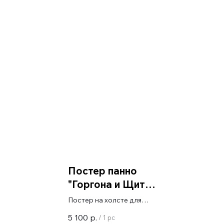
Постер панно
"Горгона и Щит
Персея"
Постер на холсте для
галерейной натяжки
5 100
р.
/
1 pc