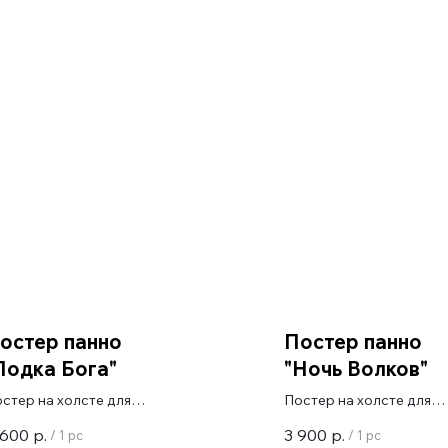
остер панно
Постер панно
Лодка Бога"
"Ночь Волков"
стер на холсте для
Постер на холсте для
лерейной натяжки
галерейной натяжки
 600
р.
3 900
р.
/
1 pc
/
1 pc