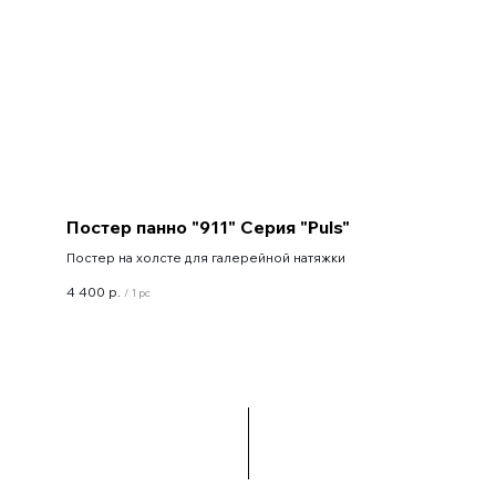
Постер панно "911" Серия "Puls"
Постер на холсте для галерейной натяжки
4 400
р.
/
1 pc