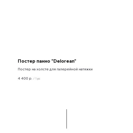
Постер панно "Delorean"
Постер на холсте для галерейной натяжки
4 400
р.
/
1 pc