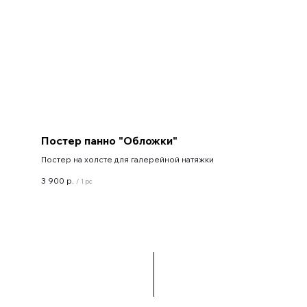
Постер панно "Обложки"
Постер на холсте для галерейной натяжки
3 900
р.
/
1 pc