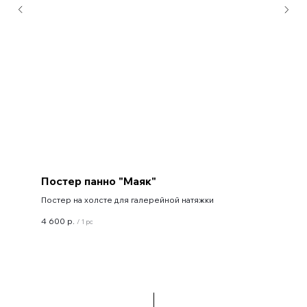
Постер панно "Маяк"
Постер на холсте для галерейной натяжки
4 600
р.
/
1 pc