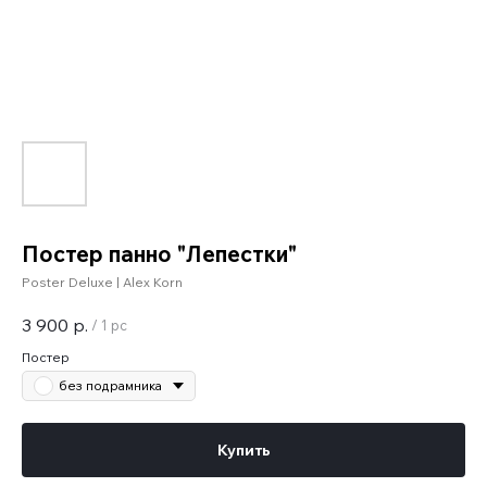
Постер панно "Лепестки"
Poster Deluxe | Alex Korn
3 900
р.
/
1 pc
Постер
без подрамника
Купить