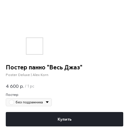
Постер панно "Весь Джаз"
Poster Deluxe | Alex Korn
4 600
р.
/
1 pc
Постер
без подрамника
Купить