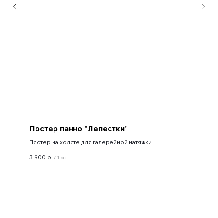
Постер панно "Лепестки"
Постер на холсте для галерейной натяжки
3 900
р.
/
1 pc