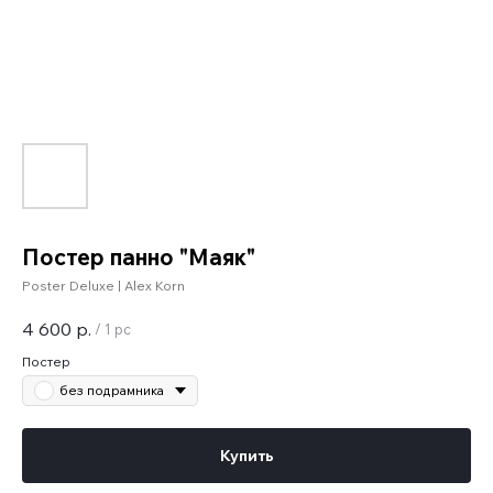
Постер панно "Маяк"
Poster Deluxe | Alex Korn
4 600
р.
/
1 pc
Постер
без подрамника
Купить