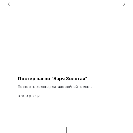
Постер панно "Заря Золотая"
Постер на холсте для галерейной натяжки
3 900
р.
/
1 pc