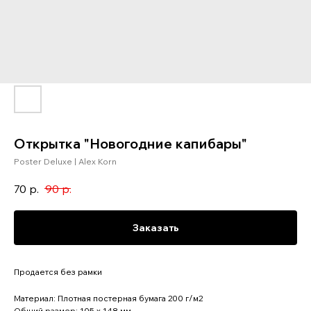
Открытка "Новогодние капибары"
Poster Deluxe | Alex Korn
70
р.
90
р.
Заказать
Продается без рамки
Материал: Плотная постерная бумага 200 г/м2
Общий размер: 105 x 148 мм